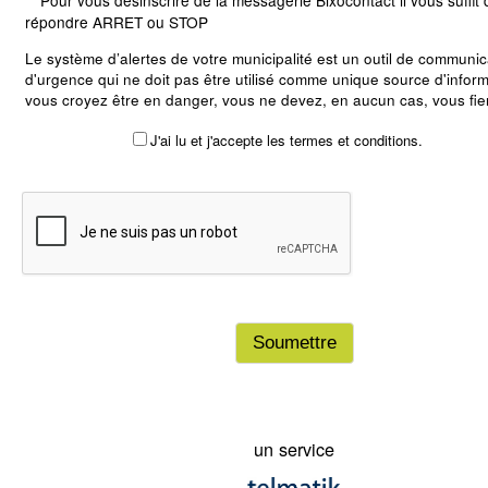
**
Pour vous désinscrire de la messagerie Bixocontact il vous suffit 
répondre ARRET ou STOP
Le système d’alertes de votre municipalité est un outil de communic
d'urgence qui ne doit pas être utilisé comme unique source d'inform
vous croyez être en danger, vous ne devez, en aucun cas, vous fie
exclusivement sur ce système d’alertes et devez immédiatement pr
J'ai lu et j'accepte les termes et conditions.
précautions nécessaires pour vous mettre ou mettre vos biens à l'a
danger. Bien que le module soit un outil important pour votre munici
cas d'urgence, il n'offre aucune garantie quant à l'exactitude, l'exha
la notification de toute alerte publiée sur ou transmise par le systè
municipalité, ses dirigeants, ses employés et ayant droits ne peuven
tenus responsables des dommages pouvant découler, directement
indirectement, de l'avis d'une alerte ou du fait qu'un adhérant ne l'a
reçue. En cochant dans la case en haut à gauche de ce texte, vou
les conditions du présent avertissement et renoncez en conséquen
poursuivre votre municipalité, ses dirigeants, employés et ayant droi
un service