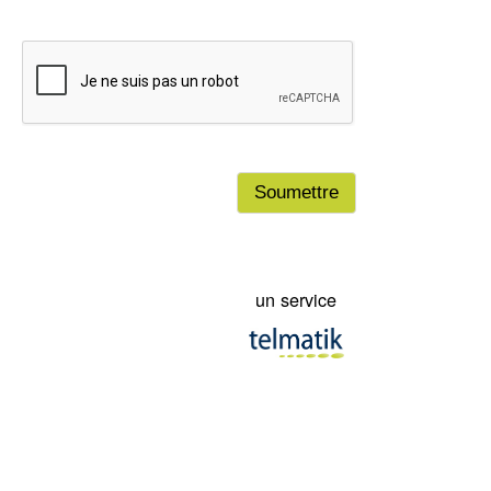
danger. Bien que le module soit un outil important pour votre munici
cas d'urgence, il n'offre aucune garantie quant à l'exactitude, l'exha
la notification de toute alerte publiée sur ou transmise par le systè
municipalité, ses dirigeants, ses employés et ayant droits ne peuven
tenus responsables des dommages pouvant découler, directement
indirectement, de l'avis d'une alerte ou du fait qu'un adhérant ne l'a
reçue. En cochant dans la case en haut à gauche de ce texte, vou
les conditions du présent avertissement et renoncez en conséquen
poursuivre votre municipalité, ses dirigeants, employés et ayant droi
un service