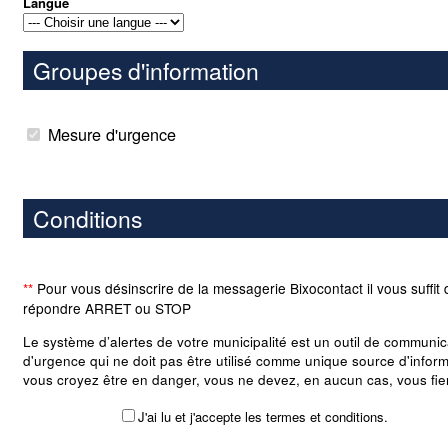
Langue
Groupes d'information
Mesure d'urgence
Conditions
**
Pour vous désinscrire de la messagerie Bixocontact il vous suffit 
répondre ARRET ou STOP
Le système d’alertes de votre municipalité est un outil de communic
d'urgence qui ne doit pas être utilisé comme unique source d'inform
vous croyez être en danger, vous ne devez, en aucun cas, vous fie
exclusivement sur ce système d’alertes et devez immédiatement pr
J'ai lu et j'accepte les termes et conditions.
précautions nécessaires pour vous mettre ou mettre vos biens à l'a
danger. Bien que le module soit un outil important pour votre munici