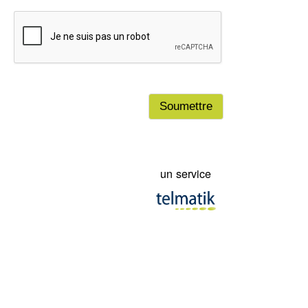
cas d'urgence, il n'offre aucune garantie quant à l'exactitude, l'exha
la notification de toute alerte publiée sur ou transmise par le systè
municipalité, ses dirigeants, ses employés et ayant droits ne peuven
tenus responsables des dommages pouvant découler, directement
indirectement, de l'avis d'une alerte ou du fait qu'un adhérant ne l'a
reçue. En cochant dans la case en haut à gauche de ce texte, vou
les conditions du présent avertissement et renoncez en conséquen
poursuivre votre municipalité, ses dirigeants, employés et ayant droi
un service